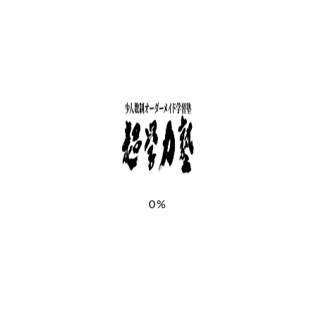
電話番号
＊
メールアドレス
＊
お申し込み教室
＊
5月10日(日)東京都港区金地院【大竹稽の無料教
育相談会】
0%
その他
お問い合わせ内容・意気込み
＊