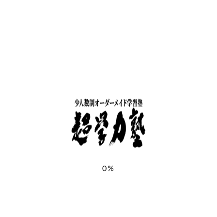
お子様ふりがな
＊
お子様の学年
＊
郵便番号
＊
都道府県
＊
0%
住所