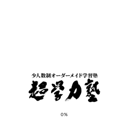
お子様氏名
＊
お子様ふりがな
＊
お子様の学年
＊
郵便番号
＊
0%
都道府県
＊