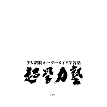
お子様氏名
＊
お子様ふりがな
＊
お子様の学年
＊
郵便番号
＊
0%
都道府県
＊